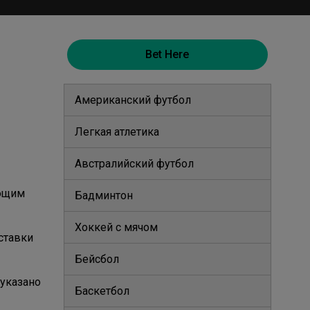
Bet Here
Американский футбол
Легкая атлетика
Австралийский футбол
ующим
Бадминтон
Хоккей с мячом
 ставки
Бейсбол
 указано
Баскетбол