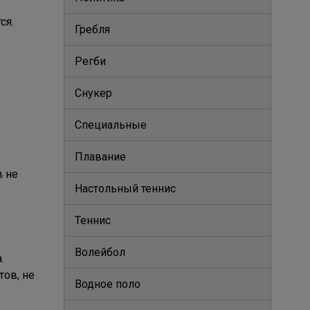
ся.
Гребля
Регби
Снукер
Специальные
Плавание
в не
Настольный теннис
Теннис
Волейбол
.
тов, не
Водное поло