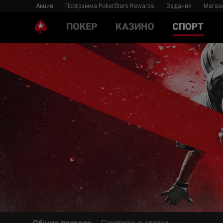
Акции
Программа PokerStars Rewards
Задания
Магаз
Общие правила
Спортивные ставки