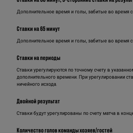
Дополнительное время и голы, забитые во время с
Ставки на 65 минут
Дополнительное время и голы, забитые во время с
Ставки на периоды
Ставки урегулируются по точному счету в указанном
дополнительного времени. При урегулировании ст
ничейного исхода.
Двойной результат
Ставки будут урегулированы по счету матча в конце
Количество голов команды хозяев/гостей