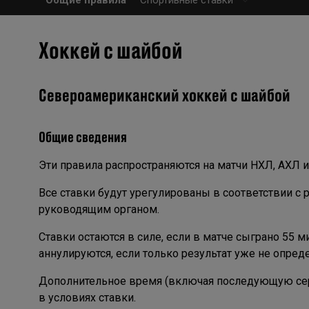
Хоккей с шайбой
Североамериканский хоккей с шайбой
Общие сведения
Эти правила распространяются на матчи НХЛ, АХЛ 
Все ставки будут урегулированы в соответствии с
руководящим органом.
Ставки остаются в силе, если в матче сыграно 55 м
аннулируются, если только результат уже не опред
Дополнительное время (включая последующую сери
в условиях ставки.