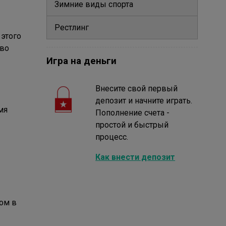
Зимние виды спорта
Рестлинг
 этого
 во
Игра на деньги
Внесите свой первый
депозит и начните играть.
мя
Пополнение счета -
простой и быстрый
процесс.
Как внести депозит
ом в