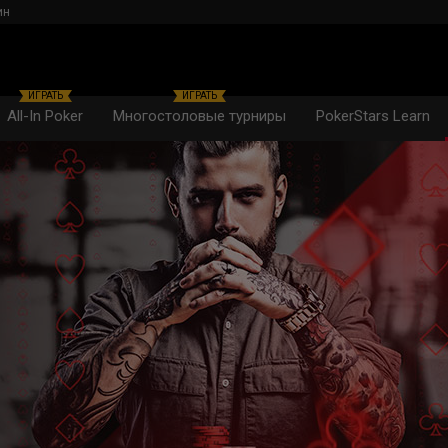
ин
ИГРАТЬ
ИГРАТЬ
All-In Poker
Многостоловые турниры
PokerStars Learn