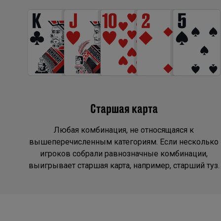
Старшая карта
Любая комбинация, не относящаяся к
вышеперечисленным категориям. Если несколько
игроков собрали равнозначные комбинации,
выигрывает старшая карта, например, старший туз.