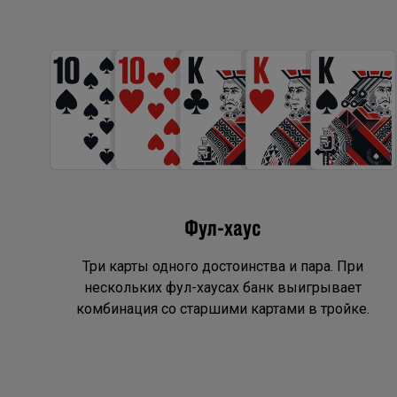
Фул-хаус
Три карты одного достоинства и пара. При
нескольких фул-хаусах банк выигрывает
комбинация со старшими картами в тройке.