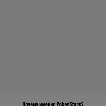
Почему именно PokerStars?