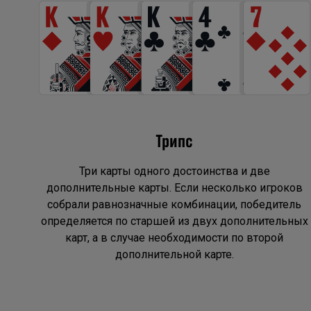
Трипс
Три карты одного достоинства и две
дополнительные карты. Если несколько игроков
собрали равнозначные комбинации, победитель
определяется по старшей из двух дополнительных
карт, а в случае необходимости по второй
дополнительной карте.