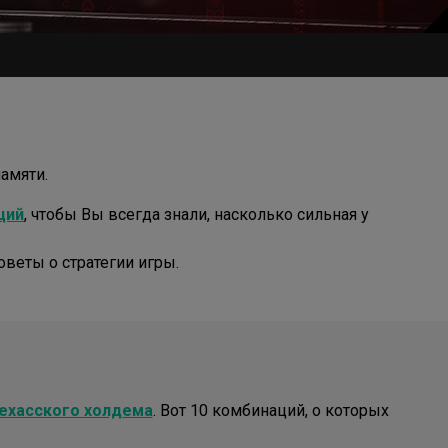
амяти.
ций
, чтобы Вы всегда знали, насколько сильная у
оветы о стратегии игры.
ехасского холдема
. Вот 10 комбинаций, о которых