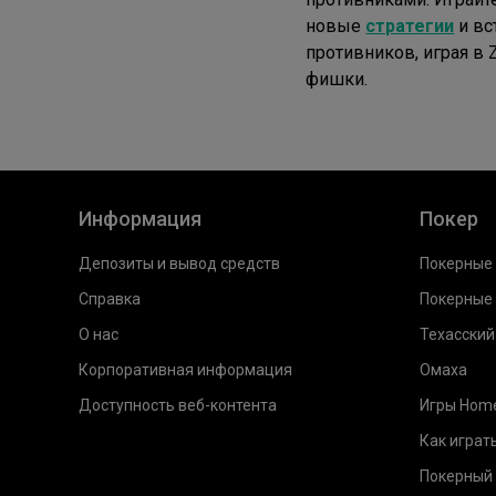
новые
стратегии
и вс
противников, играя в
фишки.
Информация
Покер
Депозиты и вывод средств
Покерные
Справка
Покерные
О нас
Техасский
Корпоративная информация
Омаха
Доступность веб-контента
Игры Hom
Как играт
Покерный 