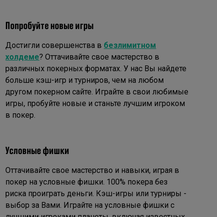
Попробуйте новые игры
Достигли совершенства в
безлимитном
холдеме
? Оттачивайте свое мастерство в
различных покерных форматах. У нас Вы найдете
больше кэш-игр и турниров, чем на любом
другом покерном сайте. Играйте в свои любимые
игры, пробуйте новые и станьте лучшим игроком
в покер.
Условные фишки
Оттачивайте свое мастерство и навыки, играя в
покер на условные фишки. 100% покера без
риска проиграть деньги. Кэш-игры или турниры -
выбор за Вами. Играйте на условные фишки с
лучшими игроками планеты, включая известных