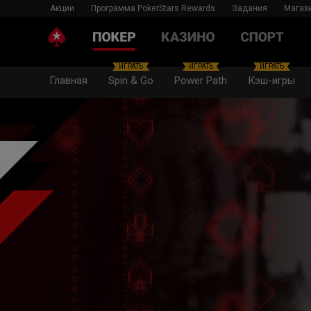
Акции
Программа PokerStars Rewards
Задания
Магаз
ИГРАТЬ
ИГРАТЬ
ИГРАТЬ
Главная
Spin & Go
Power Path
Кэш-игры