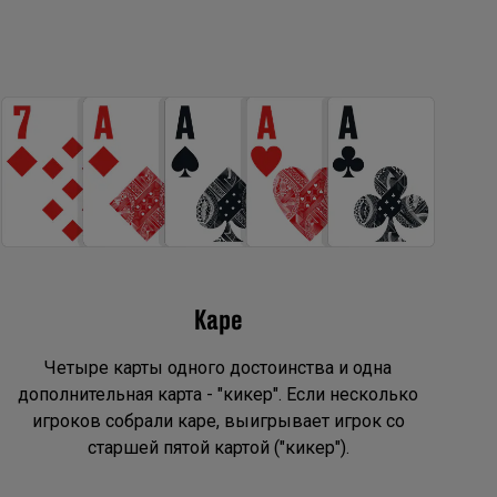
Каре
Четыре карты одного достоинства и одна
дополнительная карта - "кикер". Если несколько
игроков собрали каре, выигрывает игрок со
старшей пятой картой ("кикер").