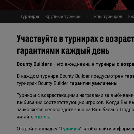
Турниры
Крупные турниры
Типы турниров
Еж
Участвуйте в турнирах с возра
гарантиями каждый день
Bounty Builders
- это ежедневные
турниры с возр
В каждом турнире Bounty Builder предусмотрен
гар
турнирах Bounty Builder
гарантии увеличены
.
Турниры с возрастающими наградами за выбивание
выбивание соответствующих игроков. Когда Вы выб
зачисляется непосредственно на Ваш баланс. Подр
читайте
здесь
.
Откройте вкладку "
Турниры
", чтобы найти информа