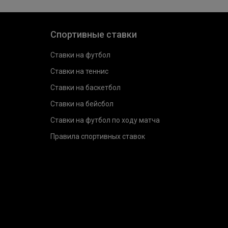
Спортивные ставки
Ставки на футбол
Ставки на теннис
Ставки на баскетбол
Ставки на бейсбол
Ставки на футбол по ходу матча
Правила спортивных ставок