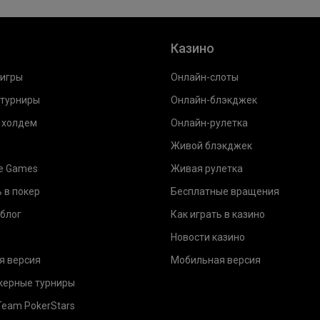
Казино
 игры
Онлайн-слоты
 турниры
Онлайн-блэкджек
 холдем
Онлайн-рулетка
Живой блэкджек
e Games
Живая рулетка
ь в покер
Бесплатные вращения
блог
Как играть в казино
Новости казино
я версия
Мобильная версия
керные турниры
eam PokerStars