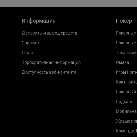
Информация
Покер
Депозиты и вывод средств
Покерные
Справка
Покерные
О нас
Техасский
Корпоративная информация
Омаха
Доступность веб-контента
Игры Hom
Как играт
Покерный 
Подкаст
Мобильна
Живые по
Команда T