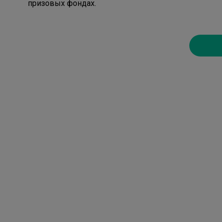
призовых фондах.