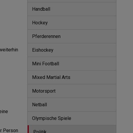
Handball
Hockey
Pferderennen
weiterhin
Eishockey
Mini Football
Mixed Martial Arts
Motorsport
Netball
eine
Olympische Spiele
er Person
Politik