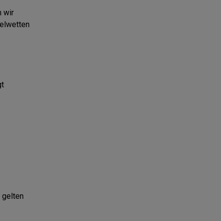
 wir
zelwetten
gt
 gelten