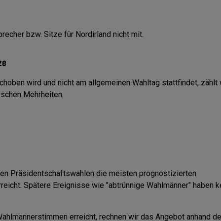
cher bzw. Sitze für Nordirland nicht mit.
ze
hoben wird und nicht am allgemeinen Wahltag stattfindet, zählt 
tischen Mehrheiten.
den Präsidentschaftswahlen die meisten prognostizierten
eicht. Spätere Ereignisse wie "abtrünnige Wahlmänner" haben k
n Wahlmännerstimmen erreicht, rechnen wir das Angebot anhand d