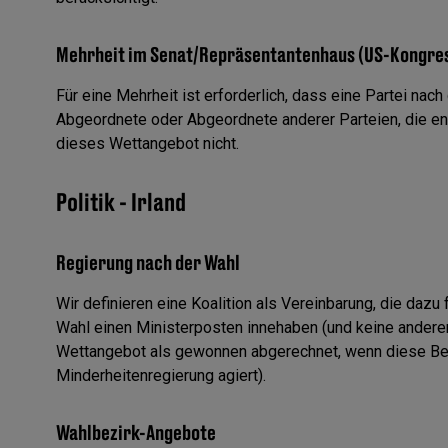
Mehrheit im Senat/Repräsentantenhaus (US-Kongre
Für eine Mehrheit ist erforderlich, dass eine Partei nac
Abgeordnete oder Abgeordnete anderer Parteien, die e
dieses Wettangebot nicht.
Politik - Irland
Regierung nach der Wahl
Wir definieren eine Koalition als Vereinbarung, die dazu 
Wahl einen Ministerposten innehaben (und keine anderen 
Wettangebot als gewonnen abgerechnet, wenn diese Bedin
Minderheitenregierung agiert).
Wahlbezirk-Angebote