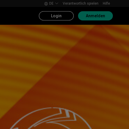
DE
Verantwortlich spielen
Hilfe
Login
Anmelden