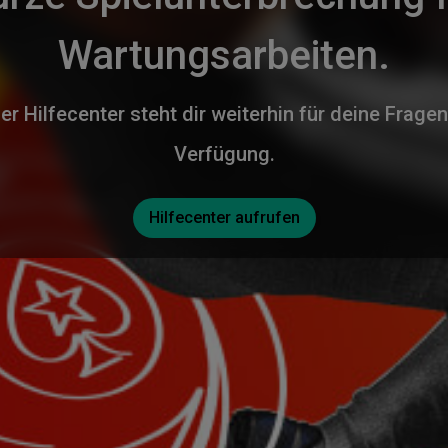
Wartungsarbeiten.
er Hilfecenter steht dir weiterhin für deine Fragen
Verfügung.
Hilfecenter aufrufen