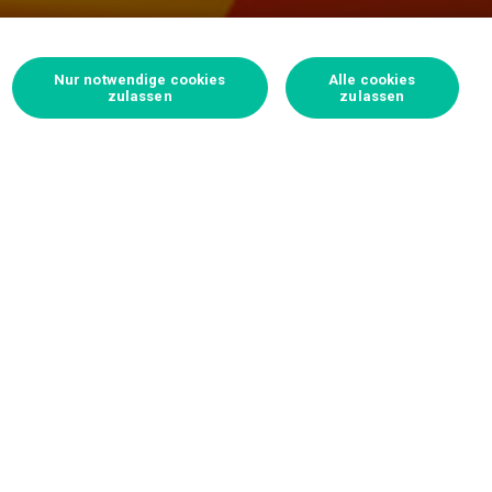
Nur notwendige cookies
Alle cookies
zulassen
zulassen
Sportwetten
Fußball-Wetten
Tennis-Wetten
Basketball-Wetten
Baseball-Wetten
Live-Fußball-Wetten