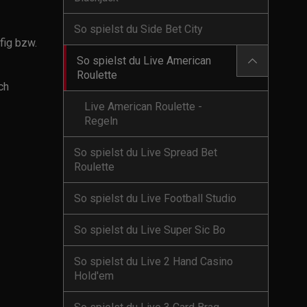
So spielst du Side Bet City 
fig bzw.
So spielst du Live American 
Roulette 
ch
Live American Roulette - 
Regeln
So spielst du Live Spread Bet 
Roulette 
So spielst du Live Football Studio
So spielst du Live Super Sic Bo 
So spielst du Live 2 Hand Casino 
Hold'em 