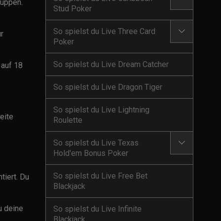
ruppen.
Stud Poker
So spielst du Live Three Card 
r
Poker 
So spielst du Live Dream Catcher 
 auf 18
So spielst du Live Dragon Tiger 
So spielst du Live Lightning 
eite
Roulette 
So spielst du Live Texas 
Hold'em Bonus Poker 
So spielst du Live Free Bet 
tiert. Du
Blackjack 
u deine
So spielst du Live Infinite 
Blackjack 