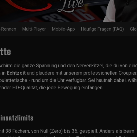
-Rennen
Multi-Player
Mobile-App
Häufige Fragen (FAQ)
Glo
ette
ldschirm die ganze Spannung und den Nervenkitzel, die du von ei
n in
Echtzeit
und plaudere mit unserem professionellen Croupier.
ulettetische - rund um die Uhr verfügbar. Sei hautnah dabei, wäh
ender HD-Qualität, die jede Bewegung einfangen.
insatzlimits
t 38 Fächern, von Null (Zero) bis 36, gespielt. Anders als beim