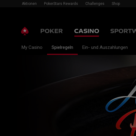
Aktionen
PokerStars Rewards
Challenges
Shop
My Casino
Spielregeln
Ein- und Auszahlungen