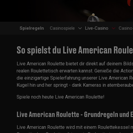
Spielregeln
Casinospiele
Live-Casino
Casino
So spielst du Live American Roul
Live American Roulette bietet dir direkt auf deinem Bi
realen Roulettetisch erwarten kannst. Genieße die Actio
die einzigartige Spielerfahrung unserer Live American Ro
Kugel hin und her springt - dank Kameras in atemberaub
Spiele noch heute Live American Roulette!
Live American Roulette - Grundregeln und E
Live American Roulette wird mit einem Roulettekessel mi