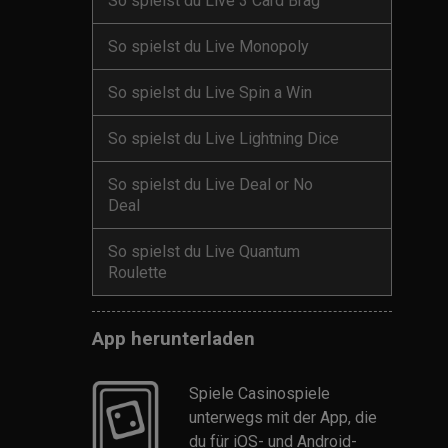
So spielst du Live 3 Card Brag
So spielst du Live Monopoly
So spielst du Live Spin a Win 
So spielst du Live Lightning Dice 
So spielst du Live Deal or No 
Deal 
So spielst du Live Quantum 
Roulette
App herunterladen
Spiele Casinospiele
unterwegs mit der App, die
du für iOS- und Android-