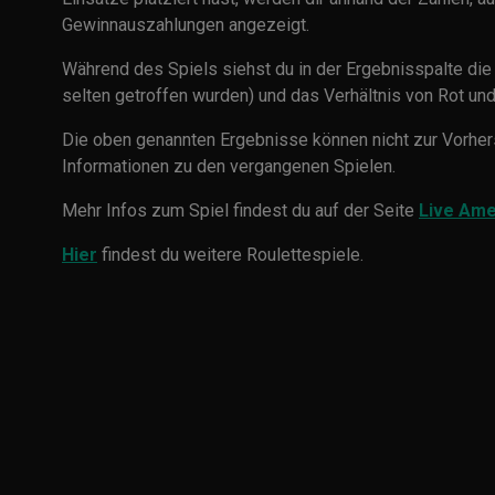
Gewinnauszahlungen angezeigt.
Während des Spiels siehst du in der Ergebnisspalte die l
selten getroffen wurden) und das Verhältnis von Rot u
Die oben genannten Ergebnisse können nicht zur Vorhe
Informationen zu den vergangenen Spielen.
Mehr Infos zum Spiel findest du auf der Seite
Live Ame
Hier
findest du weitere Roulettespiele.