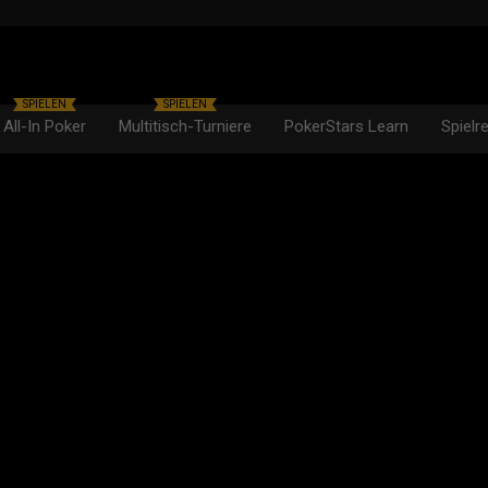
SPIELEN
SPIELEN
All-In Poker
Multitisch-Turniere
PokerStars Learn
Spielr