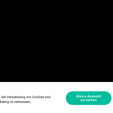
Meine Auswahl
mit der Verwendung von Cookies und
verstehen
rketing zu verbessern,
Casino