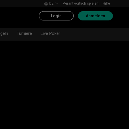
DE
Verantwortlich spielen
Hilfe
Login
Anmelden
egeln
Turniere
Live Poker